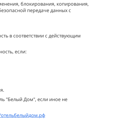
менения, блокирования, копирования,
 безопасной передаче данных с
ость в соответствии с действующим
ость, если:
я.
ль "Белый Дом", если иное не
//отельбелыйдом.рф