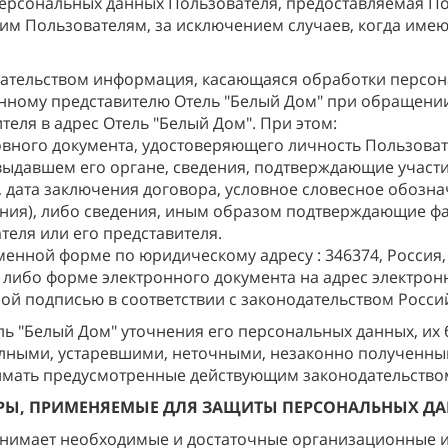
персональных данных Пользователя, предоставляемая По
им Пользователям, за исключением случаев, когда имею
одательством информация, касающаяся обработки персо
онному представителю Отель "Белый Дом" при обращении
теля в адрес Отель "Белый Дом". При этом:
вного документа, удостоверяющего личность Пользовате
 выдавшем его органе, сведения, подтверждающие участ
, дата заключения договора, условное словесное обозн
ения), либо сведения, иным образом подтверждающие 
теля или его представителя.
енной форме по юридическому адресу : 346374, Россия,
, либо форме электронного документа на адрес электрон
ной подписью в соответствии с законодательством Росс
ель "Белый Дом" уточнения его персональных данных, их
лными, устаревшими, неточными, незаконно полученны
нимать предусмотренные действующим законодательством
ЕРЫ, ПРИМЕНЯЕМЫЕ ДЛЯ ЗАЩИТЫ ПЕРСОНАЛЬНЫХ Д
ринимает необходимые и достаточные организационные 