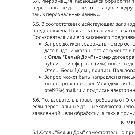
5.4. Информация, касающаяся обработки 
персональные данные, относящиеся к друг
таких персональных данных.
5.5. В соответствии с действующим закон
предоставлена Пользователю или его зак
Пользователя или его законного представи
Запрос должен содержать номер осно
дате выдачи указанного документа и
с Отель "Белый Дом" (номер договора
публичной оферты и (или) иные свед
Отель "Белый Дом", подпись Пользова
Запрос может быть направлен в письм
хутор Пролетарка, ул. Молодежная 1а
otel979@mail.ru и подписан электрон
5.6. Пользователь вправе требовать от От
если персональные данные являются непо
заявленной цели обработки, а также при
6. М
6.1.Отель "Белый Дом" самостоятельно п